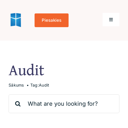
Skip
to
Piesakies
content
Toggle
Navigati
Sākums
Audit
Par mums
Kontakti
Sākums
Tag:
Audit
Search
for:
Cookie Policy
(EU)