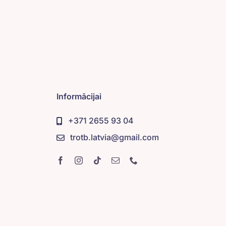
Informācijai
+371 2655 93 04
trotb.latvia@gmail.com