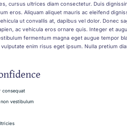
es, cursus ultrices diam consectetur. Duis dignissim
rum eros. Aliquam aliquet mauris ac eleifend dign
icula ut convallis at, dapibus vel dolor. Donec sagi
ien, ac vehicula eros ornare quis. Integer et aug
 Vestibulum fermentum magna eget augue tempor bla
t vulputate enim risus eget ipsum. Nulla pretium di
onfidence
or consequat
 non vestibulum
ltricies