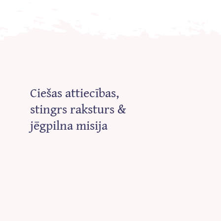
Ciešas attiecības,
stingrs raksturs &
jēgpilna misija