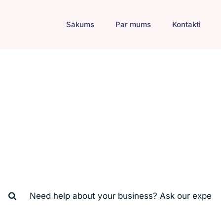
Sākums
Par mums
Kontakti
business help cente
How we can help you?
earch
or: