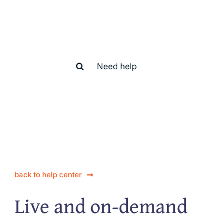
How we can
help you?
Search
for:
back to help center
Live and on-demand