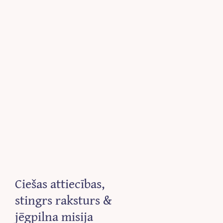
Ciešas attiecības,
stingrs raksturs &
jēgpilna misija